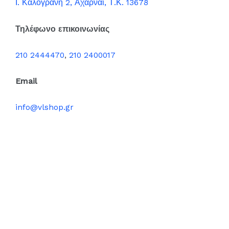
Ι. Καλογράνη 2, Αχαρναί, Τ.Κ. 13678
Τηλέφωνο επικοινωνίας
210 2444470
,
210 2400017
Email
info@vlshop.gr